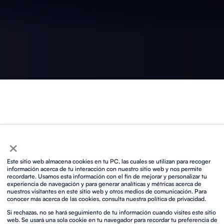
Servicios
×
audiovisuales para
Este sitio web almacena cookies en tu PC, las cuales se utilizan para recoger
información acerca de tu interacción con nuestro sitio web y nos permite
eventos
recordarte. Usamos esta información con el fin de mejorar y personalizar tu
experiencia de navegación y para generar analíticas y métricas acerca de
nuestros visitantes en este sitio web y otros medios de comunicación. Para
Con más de 40 años de experiencia, somos el
socio AV
conocer más acerca de las cookies, consulta nuestra política de privacidad.
elegido por agencias de eventos, «
event
planners
» y
Si rechazas, no se hará seguimiento de tu información cuando visites este sitio
directores técnicos de todo el mundo que buscan los
web. Se usará una sola cookie en tu navegador para recordar tu preferencia de