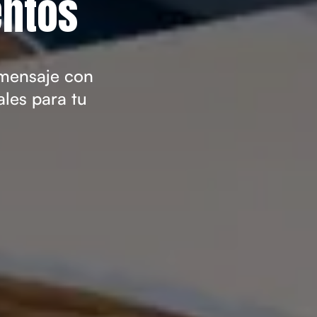
entos
 mensaje con
les para tu