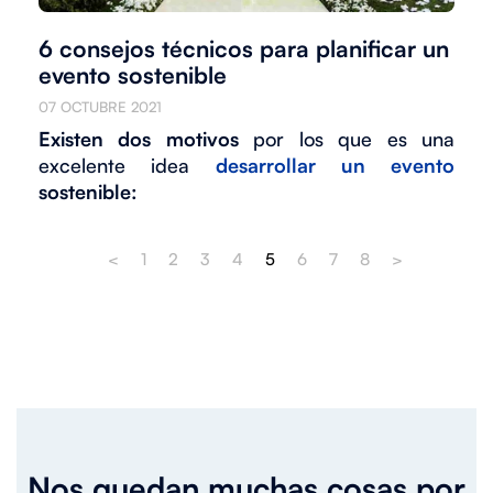
6 consejos técnicos para planificar un
evento sostenible
07 OCTUBRE 2021
Existen dos motivos
por los que es una
excelente idea
desarrollar un evento
sostenible:
<
1
2
3
4
5
6
7
8
>
Nos quedan muchas cosas por