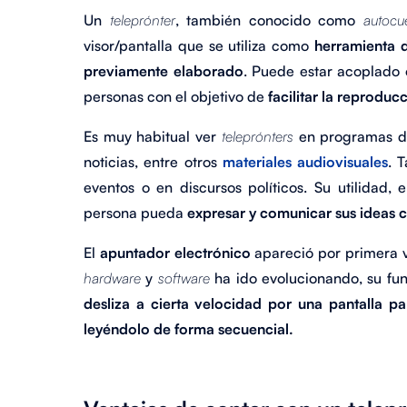
Un
teleprónter
, también conocido como
autocu
visor/pantalla que se utiliza como
herramienta 
previamente elaborado
. Puede estar acoplado 
personas con el objetivo de
facilitar la reproduc
Es muy habitual ver
teleprónters
en programas de 
noticias, entre otros
materiales audiovisuales
. 
eventos o en discursos políticos. Su utilidad, 
persona pueda
expresar y comunicar sus ideas 
El
apuntador electrónico
apareció por primera v
hardware
y
software
ha ido evolucionando, su fun
desliza a cierta velocidad por una pantalla p
leyéndolo de forma secuencial.