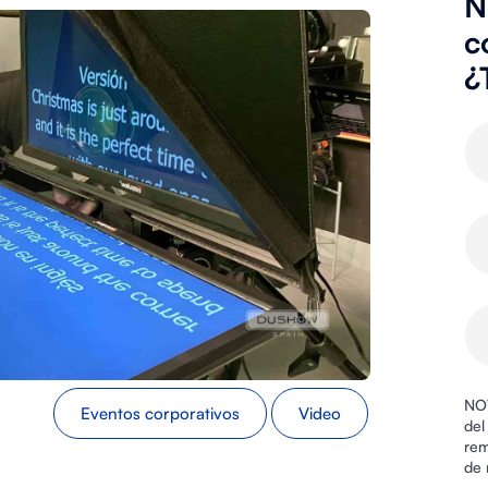
N
c
¿
NOV
Eventos corporativos
Video
del
rem
de 