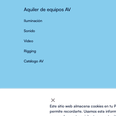
Aquiler de equipos AV
Iluminación
Sonido
Video
Rigging
Catálogo AV
×
Este sitio web almacena cookies en tu P
permite recordarte. Usamos esta informa