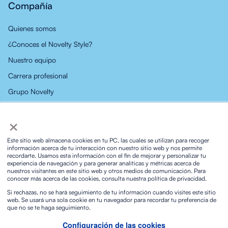
Compañía
Quienes somos
¿Conoces el Novelty Style?
Nuestro equipo
Carrera profesional
Grupo Novelty
Noticias
×
Contacto
Este sitio web almacena cookies en tu PC, las cuales se utilizan para recoger
información acerca de tu interacción con nuestro sitio web y nos permite
recordarte. Usamos esta información con el fin de mejorar y personalizar tu
experiencia de navegación y para generar analíticas y métricas acerca de
nuestros visitantes en este sitio web y otros medios de comunicación. Para
conocer más acerca de las cookies, consulta nuestra política de privacidad.
Política de privacidad
Política de privacidad en Redes Sociales
Política de Cookies
Política integrada ISO
Si rechazas, no se hará seguimiento de tu información cuando visites este sitio
web. Se usará una sola cookie en tu navegador para recordar tu preferencia de
Aviso legal y condiciones de uso
Biosphere Sustainable Lifestyle
que no se te haga seguimiento.
Protocolo para la prevención frente al acoso sexual
Contacto
Configuración de las cookies