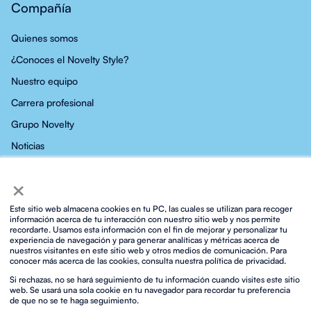
Compañía
Quienes somos
¿Conoces el Novelty Style?
Nuestro equipo
Carrera profesional
Grupo Novelty
Noticias
Contacto
×
Este sitio web almacena cookies en tu PC, las cuales se utilizan para recoger
información acerca de tu interacción con nuestro sitio web y nos permite
recordarte. Usamos esta información con el fin de mejorar y personalizar tu
experiencia de navegación y para generar analíticas y métricas acerca de
Política de privacidad
Política de privacidad en Redes Sociales
nuestros visitantes en este sitio web y otros medios de comunicación. Para
conocer más acerca de las cookies, consulta nuestra política de privacidad.
Política de Cookies
Política integrada ISO
Aviso legal y condiciones de uso
Si rechazas, no se hará seguimiento de tu información cuando visites este sitio
Biosphere Sustainable Lifestyle
web. Se usará una sola cookie en tu navegador para recordar tu preferencia
Protocolo para la prevención frente al acoso sexual
Contacto
de que no se te haga seguimiento.