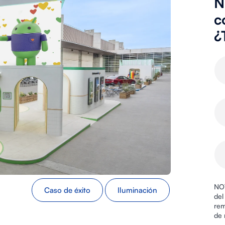
N
c
¿
NOV
Caso de éxito
Iluminación
del
rem
de 