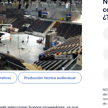
N
c
¿
rativos
Producción técnica audiovisual
NOV
del
rem
de 
ante seleccionar buenos proveedores, ya que