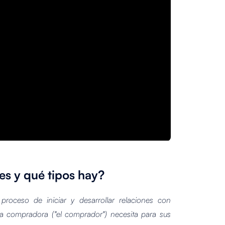
es y qué tipos hay?
l
proceso de iniciar y desarrollar relaciones con
a compradora ("el comprador") necesita para sus