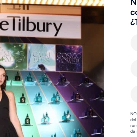
N
c
¿
NOV
del
rem
de 