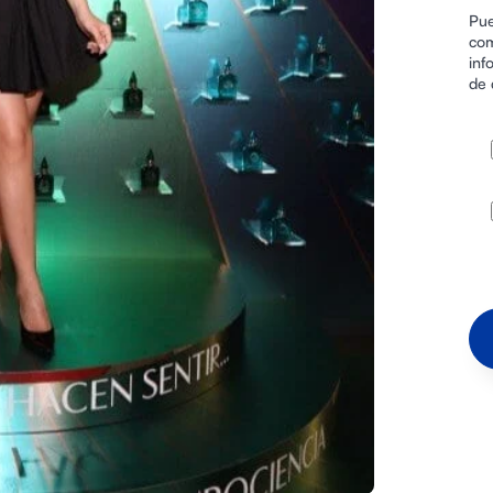
Pue
com
inf
de 