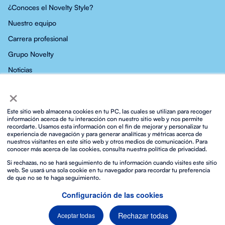
¿Conoces el Novelty Style?
Nuestro equipo
Carrera profesional
Grupo Novelty
Noticias
×
Contacto
Este sitio web almacena cookies en tu PC, las cuales se utilizan para recoger
información acerca de tu interacción con nuestro sitio web y nos permite
recordarte. Usamos esta información con el fin de mejorar y personalizar tu
experiencia de navegación y para generar analíticas y métricas acerca de
nuestros visitantes en este sitio web y otros medios de comunicación. Para
Política de privacidad
Política de privacidad en Redes Sociales
conocer más acerca de las cookies, consulta nuestra política de privacidad.
Política de Cookies
Política integrada ISO
Aviso legal y condiciones de uso
Si rechazas, no se hará seguimiento de tu información cuando visites este sitio
web. Se usará una sola cookie en tu navegador para recordar tu preferencia
Biosphere Sustainable Lifestyle
de que no se te haga seguimiento.
Protocolo para la prevención frente al acoso sexual
Contacto
Configuración de las cookies
Rechazar todas
Aceptar todas