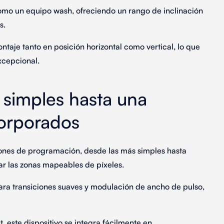
omo un equipo
wash
, ofreciendo un rango de
inclinación
os.
ontaje tanto en
posición horizontal como vertical
, lo que
xcepcional.
 simples hasta una
corporados
ones de programación
, desde las más simples hasta
r las zonas mapeables de píxeles.
ra transiciones suaves y modulación de ancho de pulso,
t,
este dispositivo se integra fácilmente en