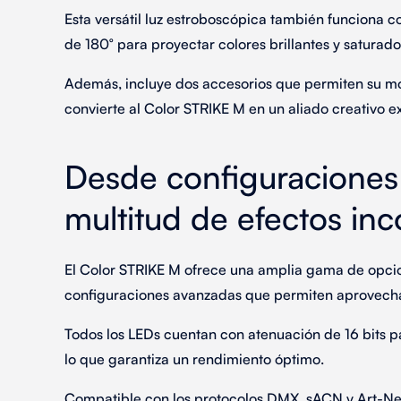
Esta versátil
luz estroboscópica
también funciona c
de 180
° para proyectar colores brillantes y saturad
Además, incluye dos accesorios que permiten su m
convierte al Color STRIKE M en un
aliado creativo e
Desde configuraciones
multitud de efectos in
El Color STRIKE M ofrece una
amplia gama de opci
configuraciones avanzadas
que permiten aprovecha
Todos los LEDs cuentan con
atenuación de 16 bits
pa
lo que garantiza un rendimiento óptimo.
Compatible con los
protocolos DMX, sACN y Art-Ne