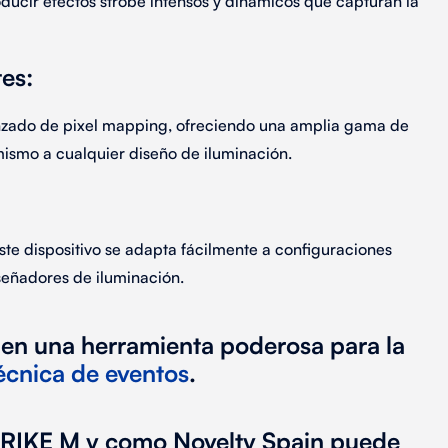
oducir efectos strobe intensos y dinámicos que
capturan la
tes
:
nzado de pixel mapping, ofreciendo una amplia gama de
mismo a cualquier
diseño de
iluminación
.
te dispositivo se adapta fácilmente a
configuraciones
diseñadores de
iluminación
.
 en una
herramienta poderosa
para la
écnica de eventos
.
TRIKE M
y como Novelty Spain puede