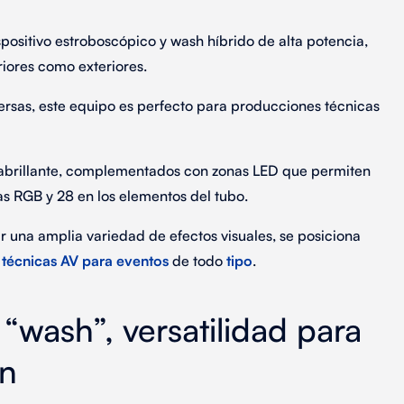
spositivo
estroboscópico
y
wash híbrido
de
alta potencia
,
eriores como exteriores.
ersas
, este equipo es perfecto para
producciones técnicas
abrillante
, complementados con
zonas LED
que permiten
as RGB y 28 en los elementos del tubo
.
r una amplia variedad de
efectos visuales
, se posiciona
técnicas AV para eventos
de todo
tipo
.
“wash”, versatilidad para
ón