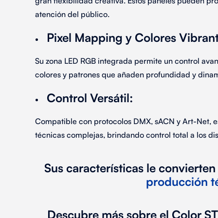
gran flexibilidad creativa. Estos paneles pueden pr
atención del público.
Pixel Mapping y Colores Vibran
Su zona LED RGB integrada permite un control ava
colores y patrones que añaden profundidad y dina
Control Versátil
:
Compatible con protocolos DMX, sACN y Art-Net, es
técnicas complejas
, brindando control total a los 
Sus características le convierten
producción t
Descubre más sobre el
Color S