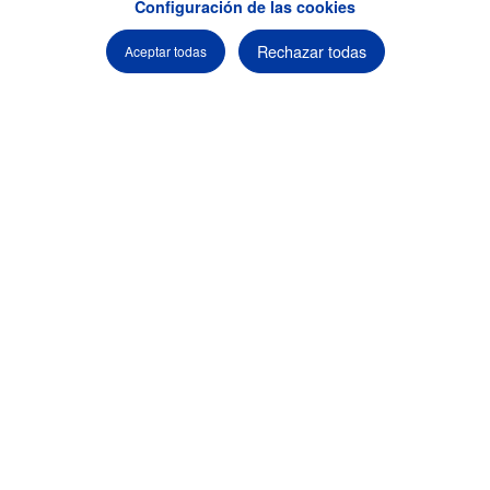
Configuración de las cookies
Rechazar todas
Aceptar todas
Iluminación para
Eventos que marcan
la diferencia
Lograr una
iluminación perfecta
puede ser un desafío,
pero es crucial para crear la atmósfera adecuada de tu
evento. ¡La calidad de la iluminación puede marcar la
diferencia!
Imagina tener el control absoluto sobre la
iluminación